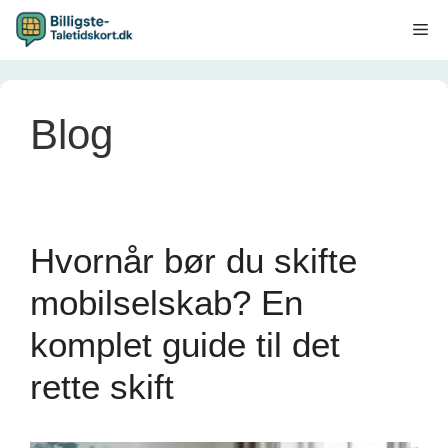
Hop
Me
til
indhold
Blog
Hvornår bør du skifte
mobilselskab? En
komplet guide til det
rette skift