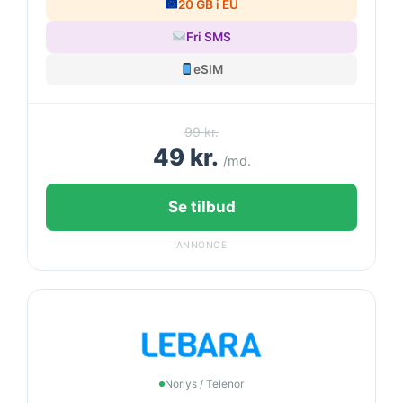
20 GB i EU
Fri SMS
eSIM
99 kr.
49 kr.
/md.
Se tilbud
ANNONCE
Norlys / Telenor