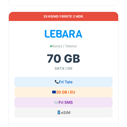
29 KR/MD FØRSTE 2 MDR.
Norlys / Telenor
70 GB
DATA I DK
Fri Tale
20 GB i EU
Fri SMS
eSIM