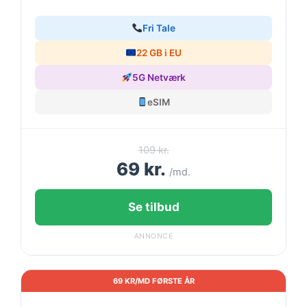
Fri Tale
22 GB i EU
5G Netværk
eSIM
109 kr.
69 kr.
/md.
Se tilbud
ANNONCE
69 KR/MD FØRSTE ÅR