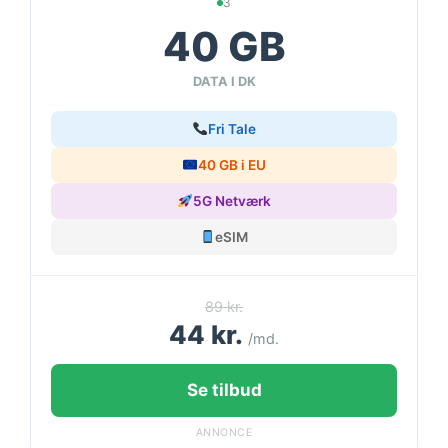
3
40 GB
DATA I DK
Fri Tale
40 GB i EU
5G Netværk
eSIM
89 kr.
44 kr.
/md.
Se tilbud
ANNONCE