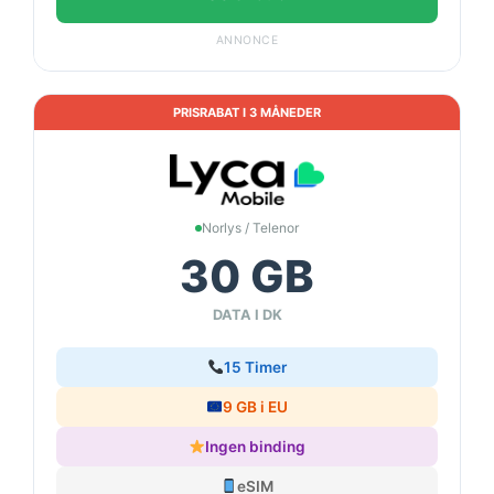
ANNONCE
PRISRABAT I 3 MÅNEDER
Norlys / Telenor
30 GB
DATA I DK
15 Timer
9 GB i EU
Ingen binding
eSIM