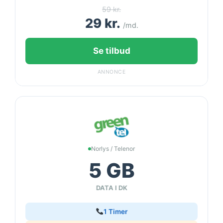
59 kr.
29 kr.
/md.
Se tilbud
ANNONCE
Norlys / Telenor
5 GB
DATA I DK
1 Timer