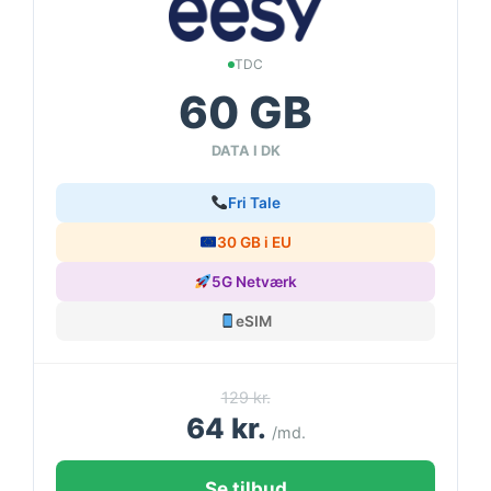
TDC
60 GB
DATA I DK
Fri Tale
30 GB i EU
5G Netværk
eSIM
129 kr.
64 kr.
/md.
Se tilbud