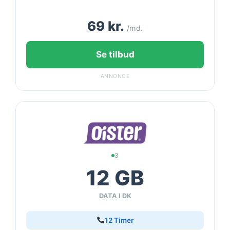
69 kr.
/md.
Se tilbud
ANNONCE
3
12 GB
DATA I DK
12 Timer