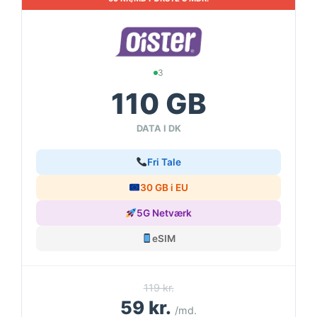
3
110 GB
DATA I DK
Fri Tale
30 GB i EU
5G Netværk
eSIM
119 kr.
59 kr.
/md.