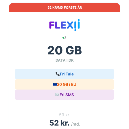
52 KR/MD FØRSTE ÅR
3
20 GB
DATA I DK
Fri Tale
20 GB i EU
Fri SMS
59 kr.
52 kr.
/md.