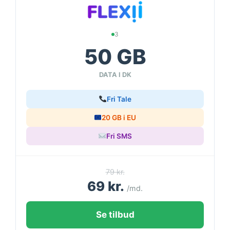
3
50 GB
DATA I DK
Fri Tale
20 GB i EU
Fri SMS
79 kr.
69 kr.
/md.
Se tilbud