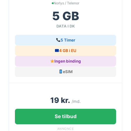
Norlys / Telenor
5 GB
DATA I DK
5 Timer
4 GB i EU
Ingen binding
eSIM
19 kr.
/md.
Se tilbud
ANNONCE