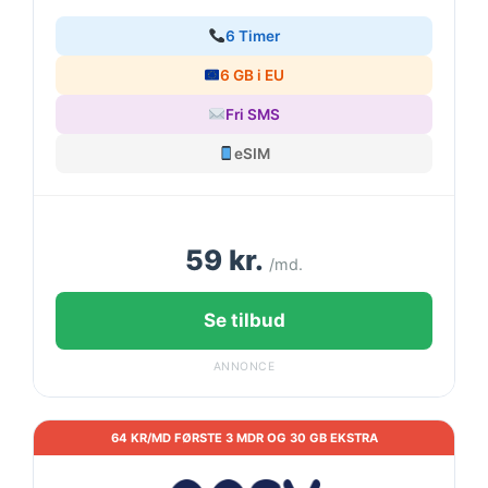
6 Timer
6 GB i EU
Fri SMS
eSIM
59 kr.
/md.
Se tilbud
ANNONCE
64 KR/MD FØRSTE 3 MDR OG 30 GB EKSTRA