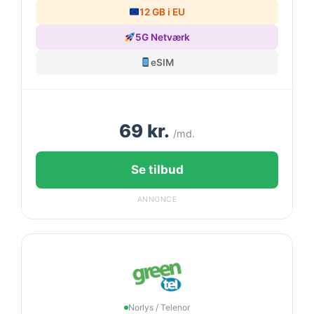
12 GB i EU
5G Netværk
eSIM
69 kr.
/md.
Se tilbud
ANNONCE
Norlys / Telenor