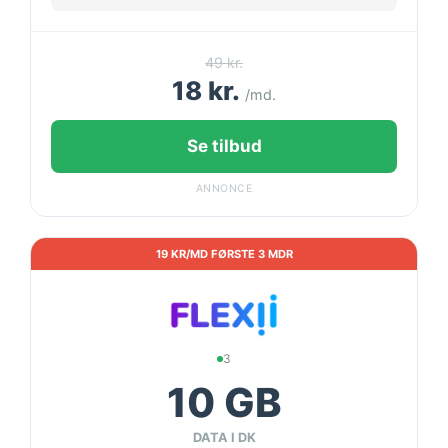
49 kr.
18 kr.
/md.
Se tilbud
ANNONCE
19 KR/MD FØRSTE 3 MDR
3
10 GB
DATA I DK