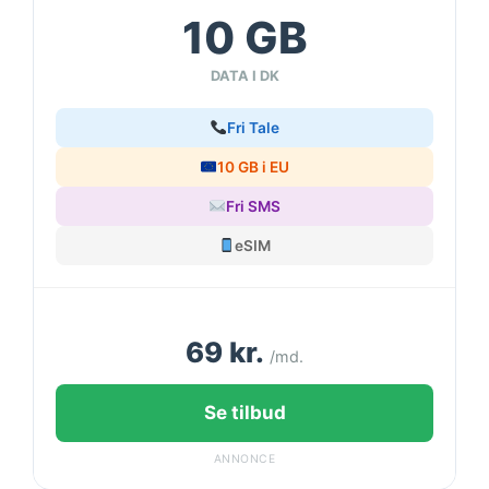
10 GB
DATA I DK
Fri Tale
10 GB i EU
Fri SMS
eSIM
69 kr.
/md.
Se tilbud
ANNONCE