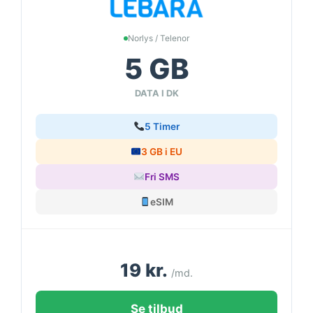
Norlys / Telenor
5 GB
DATA I DK
5 Timer
3 GB i EU
Fri SMS
eSIM
19 kr.
/md.
Se tilbud