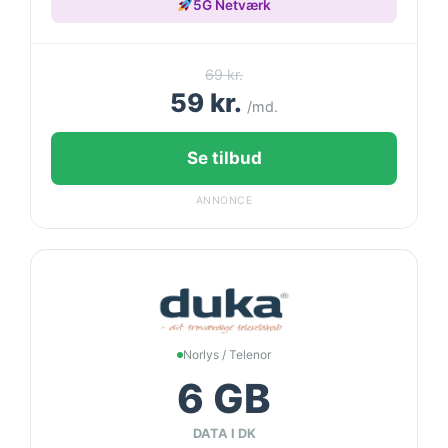
5G Netværk
69 kr.
59 kr.
/md.
Se tilbud
ANNONCE
Norlys / Telenor
6 GB
DATA I DK