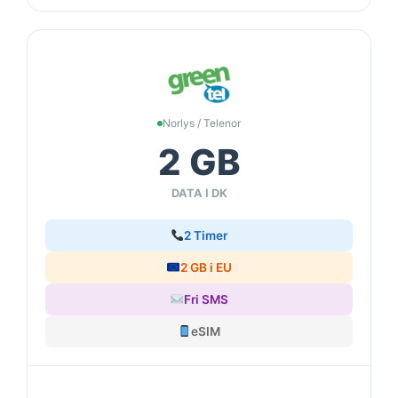
Norlys / Telenor
2 GB
DATA I DK
2 Timer
2 GB i EU
Fri SMS
eSIM