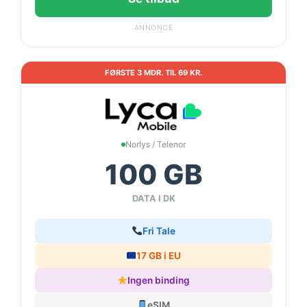
ANNONCE
FØRSTE 3 MDR. TIL 69 KR.
Norlys / Telenor
100 GB
DATA I DK
Fri Tale
17 GB i EU
Ingen binding
eSIM