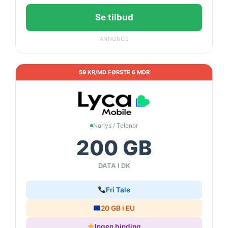
Se tilbud
ANNONCE
59 KR/MD FØRSTE 6 MDR
Norlys / Telenor
200 GB
DATA I DK
Fri Tale
20 GB i EU
Ingen binding