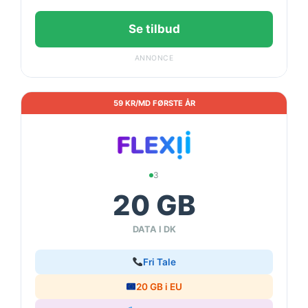
Se tilbud
ANNONCE
59 KR/MD FØRSTE ÅR
3
20 GB
DATA I DK
Fri Tale
20 GB i EU