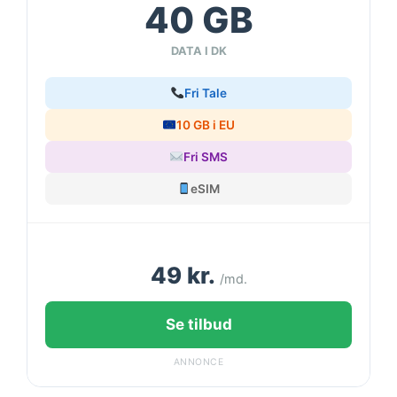
40 GB
DATA I DK
Fri Tale
10 GB i EU
Fri SMS
eSIM
49 kr.
/md.
Se tilbud
ANNONCE