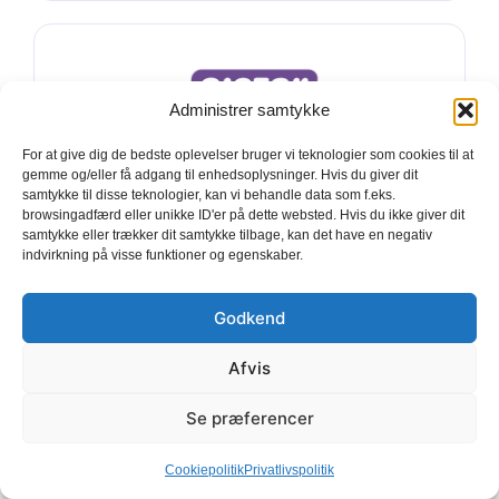
Administrer samtykke
3
For at give dig de bedste oplevelser bruger vi teknologier som cookies til at
8 GB
gemme og/eller få adgang til enhedsoplysninger. Hvis du giver dit
samtykke til disse teknologier, kan vi behandle data som f.eks.
browsingadfærd eller unikke ID'er på dette websted. Hvis du ikke giver dit
DATA I DK
samtykke eller trækker dit samtykke tilbage, kan det have en negativ
indvirkning på visse funktioner og egenskaber.
8 Timer
Godkend
8 GB i EU
5G Netværk
Afvis
eSIM
Se præferencer
Cookiepolitik
Privatlivspolitik