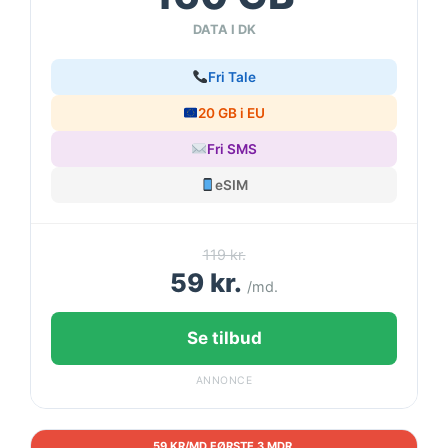
DATA I DK
Fri Tale
20 GB i EU
Fri SMS
eSIM
119 kr.
59 kr.
/md.
Se tilbud
ANNONCE
59 KR/MD FØRSTE 3 MDR.