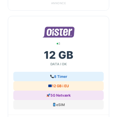
ANNONCE
3
12 GB
DATA I DK
8 Timer
12 GB i EU
5G Netværk
eSIM