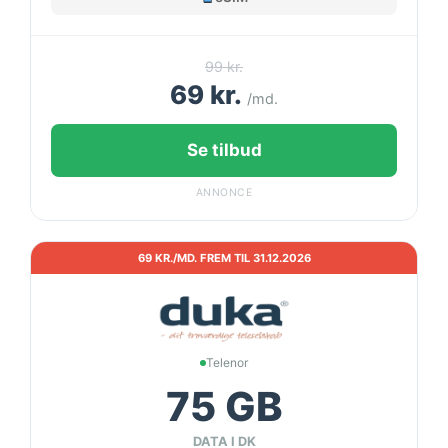
99 kr.
69 kr.
/md.
Se tilbud
ANNONCE
69 KR./MD. FREM TIL 31.12.2026
Telenor
75 GB
DATA I DK