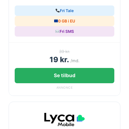
Fri Tale
0 GB i EU
Fri SMS
39 kr.
19 kr.
/md.
Se tilbud
ANNONCE