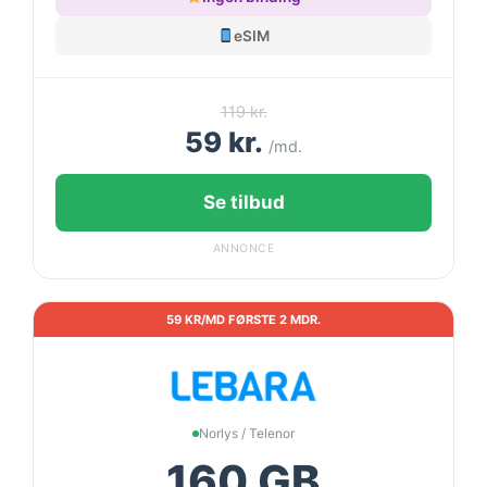
eSIM
119 kr.
59 kr.
/md.
Se tilbud
ANNONCE
59 KR/MD FØRSTE 2 MDR.
Norlys / Telenor
160 GB