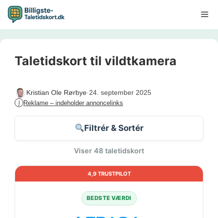
Hop
Me
til
indhold
Taletidskort til vildtkamera
·
24. september 2025
Kristian Ole Rørbye
Reklame – indeholder annoncelinks
i
Filtrér & Sortér
Viser 48 taletidskort
4,9 TRUSTPILOT
BEDSTE VÆRDI