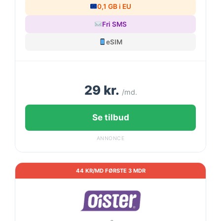
0,1 GB i EU
Fri SMS
eSIM
29 kr.
/md.
Se tilbud
ANNONCE
44 KR/MD FØRSTE 3 MDR