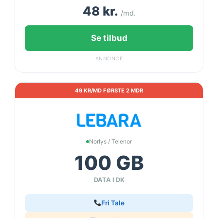
48 kr.
/md.
Se tilbud
ANNONCE
49 KR/MD FØRSTE 2 MDR
Norlys / Telenor
100 GB
DATA I DK
Fri Tale